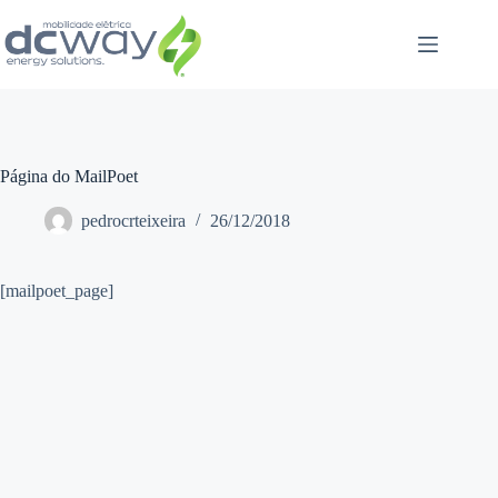
Pular
para
o
conteúdo
Página do MailPoet
pedrocrteixeira
26/12/2018
[mailpoet_page]